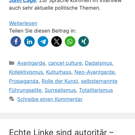
John Cage
. Zur Sprache kommen im Interview
auch sehr aktuelle politische Themen.
Weiterlesen
Teilen Sie diesen Beitrag in:
Kategorien
Avantgarde
,
cancel culture
,
Dadaismus
,
Kollektivismus
,
Kulturhass
,
Neo-Avantgarde
,
Propaganda
,
Rolle der Kunst
,
selbsternannte
Führungselite
,
Surrealismus
,
Totalitarismus
Schreibe einen Kommentar
Echte Linke sind autoritär –