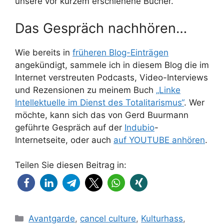
unsere vor kurzem erschienene Bücher.
Das Gespräch nachhören…
Wie bereits in
früheren Blog-Einträgen
angekündigt, sammele ich in diesem Blog die im
Internet verstreuten Podcasts, Video-Interviews
und Rezensionen zu meinem Buch
„Linke
Intellektuelle im Dienst des Totalitarismus“
. Wer
möchte, kann sich das von Gerd Buurmann
geführte Gespräch auf der
Indubio
-
Internetseite, oder auch
auf YOUTUBE anhören
.
Teilen Sie diesen Beitrag in:
Kategorien
Avantgarde
,
cancel culture
,
Kulturhass
,