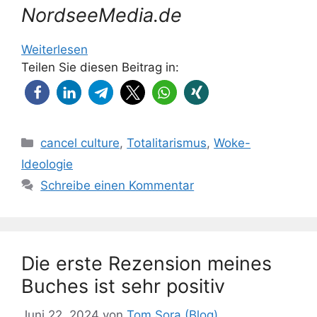
NordseeMedia.de
Weiterlesen
Teilen Sie diesen Beitrag in:
Kategorien
cancel culture
,
Totalitarismus
,
Woke-
Ideologie
Schreibe einen Kommentar
Die erste Rezension meines
Buches ist sehr positiv
Juni 22, 2024
von
Tom Sora (Blog)