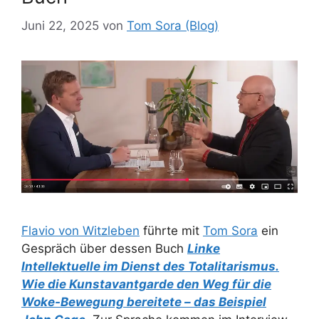
Juni 22, 2025
von
Tom Sora (Blog)
Flavio von Witzleben
führte mit
Tom Sora
ein
Gespräch über dessen Buch
Linke
Intellektuelle im Dienst des Totalitarismus.
Wie die Kunstavantgarde den Weg für die
Woke-Bewegung bereitete – das Beispiel