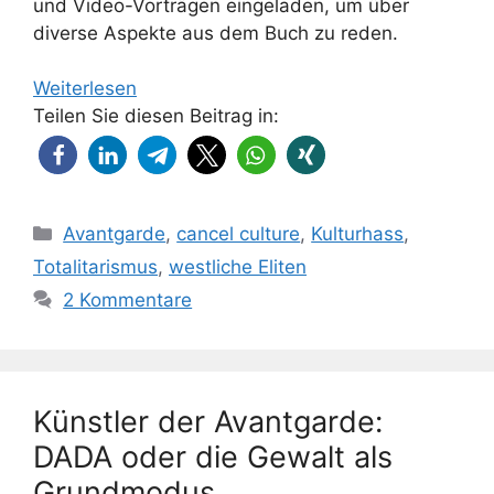
und Video-Vorträgen eingeladen, um über
diverse Aspekte aus dem Buch zu reden.
Weiterlesen
Teilen Sie diesen Beitrag in:
Kategorien
Avantgarde
,
cancel culture
,
Kulturhass
,
Totalitarismus
,
westliche Eliten
2 Kommentare
Künstler der Avantgarde:
DADA oder die Gewalt als
Grundmodus