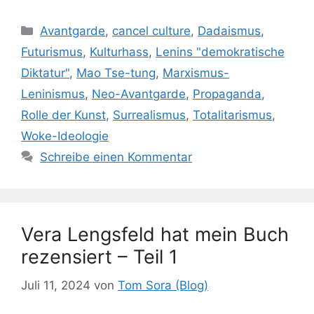
Kategorien
Avantgarde
,
cancel culture
,
Dadaismus
,
Futurismus
,
Kulturhass
,
Lenins "demokratische
Diktatur"
,
Mao Tse-tung
,
Marxismus-
Leninismus
,
Neo-Avantgarde
,
Propaganda
,
Rolle der Kunst
,
Surrealismus
,
Totalitarismus
,
Woke-Ideologie
Schreibe einen Kommentar
Vera Lengsfeld hat mein Buch
rezensiert – Teil 1
Juli 11, 2024
von
Tom Sora (Blog)