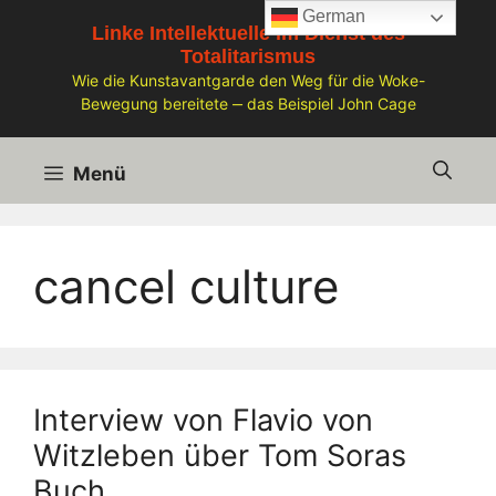
Zum
German
Linke Intellektuelle im Dienst des
Inhalt
Totalitarismus
springen
Wie die Kunstavantgarde den Weg für die Woke-
Bewegung bereitete ‒ das Beispiel John Cage
Menü
cancel culture
Interview von Flavio von
Witzleben über Tom Soras
Buch