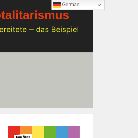
German
otalitarismus
eitete ‒ das Beispiel