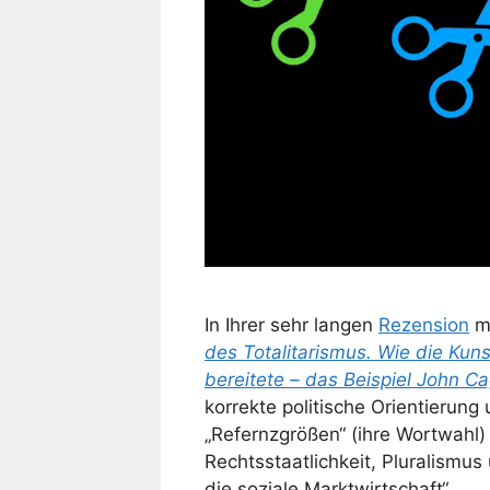
In Ihrer sehr langen
Rezension
m
des Totalitarismus. Wie die Ku
bereitete – das Beispiel John C
korrekte politische Orientierung
„Refernzgrößen“ (ihre Wortwahl) 
Rechtsstaatlichkeit, Pluralismu
die soziale Marktwirtschaft“.