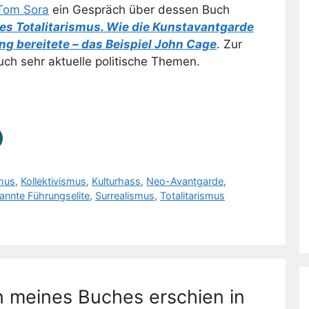
Tom Sora
ein Gespräch über dessen Buch
 des Totalitarismus. Wie die Kunstavantgarde
 bereitete – das Beispiel John Cage
. Zur
ch sehr aktuelle politische Themen.
mus
,
Kollektivismus
,
Kulturhass
,
Neo-Avantgarde
,
annte Führungselite
,
Surrealismus
,
Totalitarismus
n meines Buches erschien in