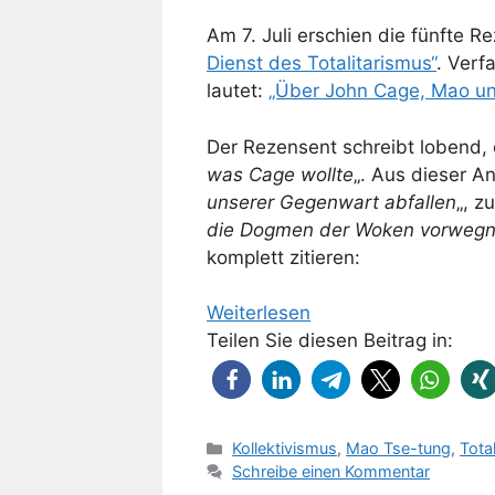
Am 7. Juli erschien die fünfte 
Dienst des Totalitarismus“
. Verf
lautet:
„Über John Cage, Mao un
Der Rezensent schreibt lobend,
was Cage wollte
„. Aus dieser A
unserer Gegenwart abfallen
„, z
die Dogmen der Woken vorweg
komplett zitieren:
Weiterlesen
Teilen Sie diesen Beitrag in:
Kategorien
Kollektivismus
,
Mao Tse-tung
,
Tota
Schreibe einen Kommentar