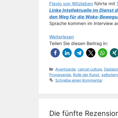
Flavio von Witzleben
führte mit
Linke Intellektuelle im Dienst
den Weg für die Woke-Bewegung
Sprache kommen im Interview au
Weiterlesen
Teilen Sie diesen Beitrag in:
Kategorien
Avantgarde
,
cancel culture
,
Dadais
Propaganda
,
Rolle der Kunst
,
selbstern
Schreibe einen Kommentar
Die fünfte Rezensio