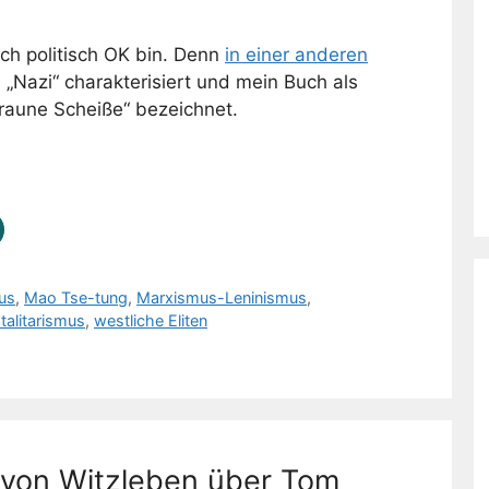
ich politisch OK bin. Denn
in einer anderen
 „Nazi“ charakterisiert und mein Buch als
braune Scheiße“ bezeichnet.
mus
,
Mao Tse-tung
,
Marxismus-Leninismus
,
talitarismus
,
westliche Eliten
o von Witzleben über Tom