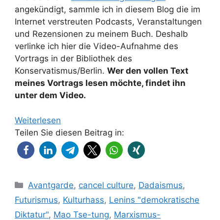
angekündigt, sammle ich in diesem Blog die im
Internet verstreuten Podcasts, Veranstaltungen
und Rezensionen zu meinem Buch. Deshalb
verlinke ich hier die Video-Aufnahme des
Vortrags in der Bibliothek des
Konservatismus/Berlin.
Wer den vollen Text
meines Vortrags lesen möchte, findet ihn
unter dem Video.
Weiterlesen
Teilen Sie diesen Beitrag in:
Kategorien
Avantgarde
,
cancel culture
,
Dadaismus
,
Futurismus
,
Kulturhass
,
Lenins "demokratische
Diktatur"
,
Mao Tse-tung
,
Marxismus-