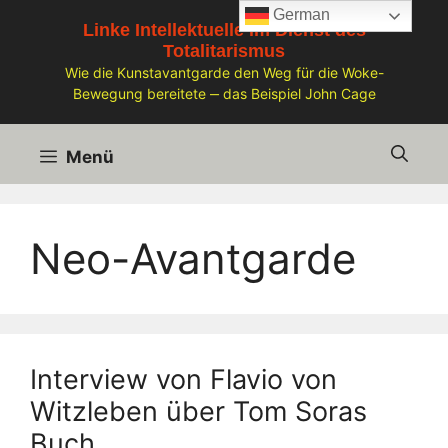
Zum
German
Linke Intellektuelle im Dienst des
Inhalt
Totalitarismus
springen
Wie die Kunstavantgarde den Weg für die Woke-
Bewegung bereitete ‒ das Beispiel John Cage
Menü
Neo-Avantgarde
Interview von Flavio von
Witzleben über Tom Soras
Buch