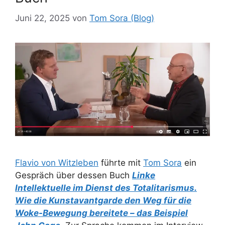
Juni 22, 2025
von
Tom Sora (Blog)
Flavio von Witzleben
führte mit
Tom Sora
ein
Gespräch über dessen Buch
Linke
Intellektuelle im Dienst des Totalitarismus.
Wie die Kunstavantgarde den Weg für die
Woke-Bewegung bereitete – das Beispiel