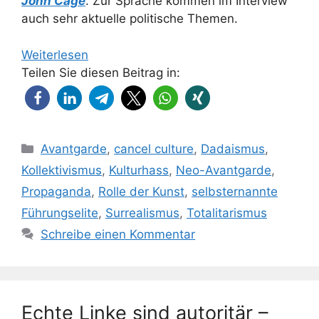
John Cage
. Zur Sprache kommen im Interview
auch sehr aktuelle politische Themen.
Weiterlesen
Teilen Sie diesen Beitrag in:
Kategorien
Avantgarde
,
cancel culture
,
Dadaismus
,
Kollektivismus
,
Kulturhass
,
Neo-Avantgarde
,
Propaganda
,
Rolle der Kunst
,
selbsternannte
Führungselite
,
Surrealismus
,
Totalitarismus
Schreibe einen Kommentar
Echte Linke sind autoritär –