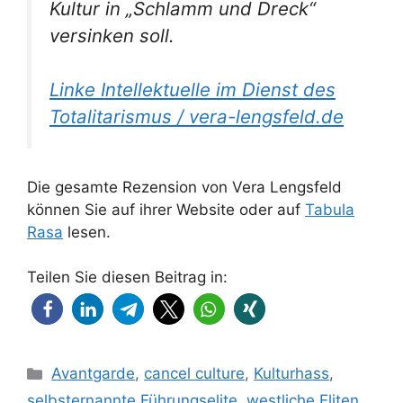
Kultur in „Schlamm und Dreck“
versinken soll.
Linke Intellektuelle im Dienst des
Totalitarismus / vera-lengsfeld.de
Die gesamte Rezension von Vera Lengsfeld
können Sie auf ihrer Website oder auf
Tabula
Rasa
lesen.
Teilen Sie diesen Beitrag in:
Kategorien
Avantgarde
,
cancel culture
,
Kulturhass
,
selbsternannte Führungselite
,
westliche Eliten