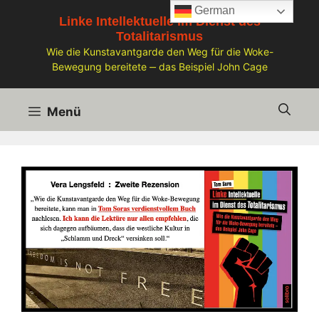
Zum
German
Linke Intellektuelle im Dienst des
Inhalt
Totalitarismus
springen
Wie die Kunstavantgarde den Weg für die Woke-
Bewegung bereitete ‒ das Beispiel John Cage
Menü