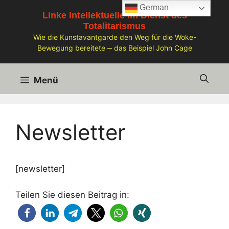
Zum
German
Linke Intellektuelle im Dienst des
Inhalt
Totalitarismus
springen
Wie die Kunstavantgarde den Weg für die Woke-
Bewegung bereitete ‒ das Beispiel John Cage
Menü
Newsletter
[newsletter]
Teilen Sie diesen Beitrag in: